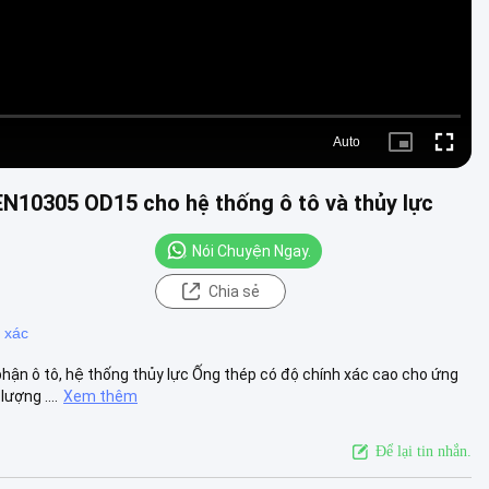
Auto
Picture-
Fullscre
in-
Picture
EN10305 OD15 cho hệ thống ô tô và thủy lực
Nói Chuyện Ngay.
Chia sẻ
 xác
ận ô tô, hệ thống thủy lực Ống thép có độ chính xác cao cho ứng
ượng ....
Xem thêm
Để lại tin nhắn.