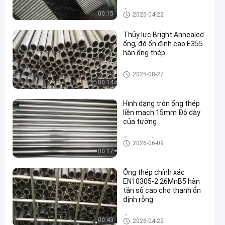
Ống thép chính xác
00:15
2026-04-22
Thủy lực Bright Annealed
ống, độ ổn định cao E355
hàn ống thép
en
Bright Annealed Tube
2025-08-27
00:14
Hình dạng tròn ống thép
liền mạch 15mm Độ dày
của tường
Ống thép liền mạch chính xác
2026-06-09
00:17
Ống thép chính xác
EN10305-2 26MnB5 hàn
tần số cao cho thanh ổn
định rỗng
Ống thép hàn
00:43
2026-04-22