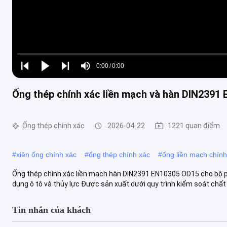
Loaded
:
0%
0:00
/
0:00
Play
Play
Play
Mute
Current
Duration
next
next
Ống thép chính xác liền mạch và hàn DIN2391 
Time
Ống thép chính xác
2026-04-22
1221 quan điểm
#
xiên ống chính xác
#
ống thép chính xác
#
ống liền mạch chính
Ống thép chính xác liền mạch hàn DIN2391 EN10305 OD15 cho bộ ph
dụng ô tô và thủy lực Được sản xuất dưới quy trình kiểm soát chất l
Tin nhắn của khách