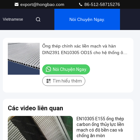
export@hongbao.com
86-512-58715276
Nói Chuyện Ngay.
Vietnamese
Ống thép chính xác liền mạch và hàn
DIN2391 EN10305 OD15 cho hệ thống ô tô
và thủy lực
Nói Chuyện Ngay.
Tìm hiểu thêm
Các video liên quan
EN10305 E155 ống thép
carbon ống thủy lực liền
mạch có độ bền cao và
chống ăn mòn