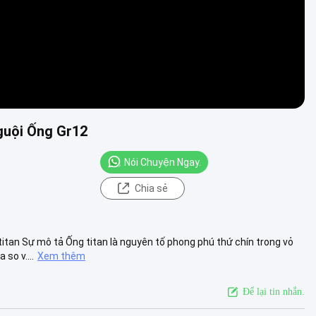
guội Ống Gr12
Nói Chuyện Ngay.
Chia sẻ
an Sự mô tả Ống titan là nguyên tố phong phú thứ chín trong vỏ
so v....
Xem thêm
Để lại tin nhắn.