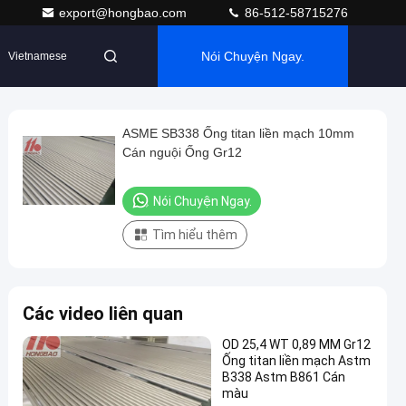
export@hongbao.com
86-512-58715276
Nói Chuyện Ngay.
Vietnamese
ASME SB338 Ống titan liền mạch 10mm
Cán nguội Ống Gr12
Nói Chuyện Ngay.
Tìm hiểu thêm
Các video liên quan
OD 25,4 WT 0,89 MM Gr12
Ống titan liền mạch Astm
B338 Astm B861 Cán
màu