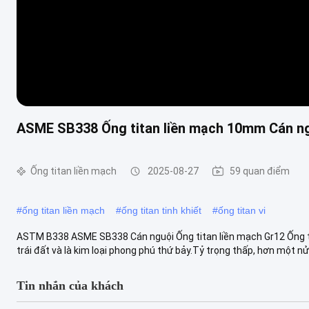
ASME SB338 Ống titan liền mạch 10mm Cán n
Ống titan liền mạch
2025-08-27
59 quan điểm
#
ống titan liền mạch
#
ống titan tinh khiết
#
ống titan vi
ASTM B338 ASME SB338 Cán nguội Ống titan liền mạch Gr12 Ống tit
trái đất và là kim loại phong phú thứ bảy.Tỷ trọng thấp, hơn một nửa 
Tin nhắn của khách