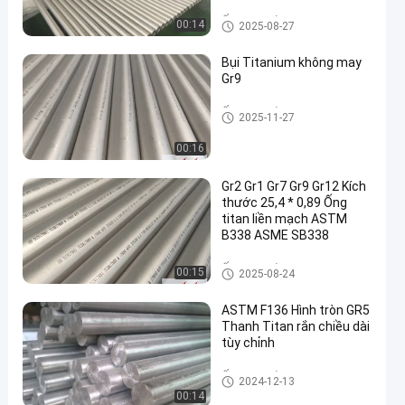
Ống titan liền mạch
00:14
2025-08-27
Bụi Titanium không may
Gr9
Ống titan liền mạch
2025-11-27
00:16
Gr2 Gr1 Gr7 Gr9 Gr12 Kích
thước 25,4 * 0,89 Ống
titan liền mạch ASTM
B338 ASME SB338
Ống titan liền mạch
00:15
2025-08-24
ASTM F136 Hình tròn GR5
Thanh Titan rắn chiều dài
tùy chỉnh
Ống titan liền mạch
2024-12-13
00:14