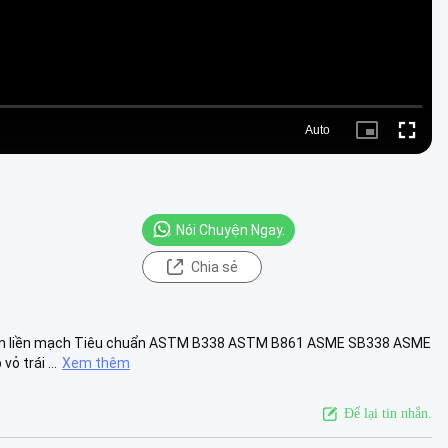
Auto
Picture-
Fullscre
in-
Picture
Nói Chuyện Ngay.
Chia sẻ
 titan liền mạch Tiêu chuẩn ASTM B338 ASTM B861 ASME SB338 ASME
ỏ trái ...
Xem thêm
Để lại tin nhắn.