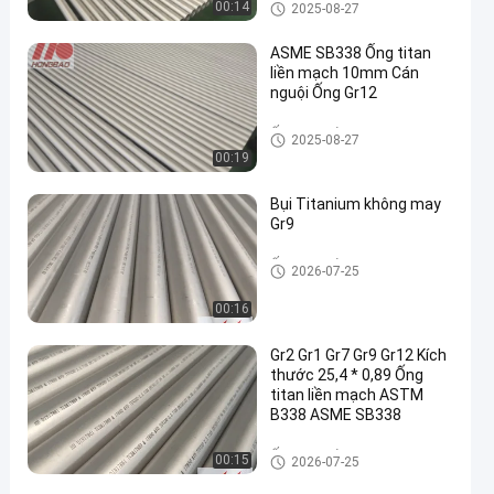
Ống titan liền mạch
00:14
2025-08-27
ASME SB338 Ống titan
liền mạch 10mm Cán
nguội Ống Gr12
Ống titan liền mạch
2025-08-27
en
00:19
Bụi Titanium không may
Gr9
Ống titan liền mạch
2026-07-25
00:16
Gr2 Gr1 Gr7 Gr9 Gr12 Kích
thước 25,4 * 0,89 Ống
titan liền mạch ASTM
B338 ASME SB338
Ống titan liền mạch
00:15
2026-07-25