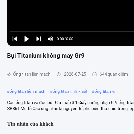
Loaded
:
0%
0:00
/
0:00
Play
Play
Play
Mute
Current
Duration
next
next
Bụi Titanium không may Gr9
Time
Ống titan liền mạch
2026-07-25
644 quan điểm
#
ống titan liền mạch
#
ống titan tinh khiết
#
ống titan vi
Các ống titan và đúc.pdf Giá thấp 3.1 Giấy chứng nhận Gr9 ống
SB861 Mô tả Các ống titan là nguyên tố phổ biến thứ chín trong lớp v
Tin nhắn của khách