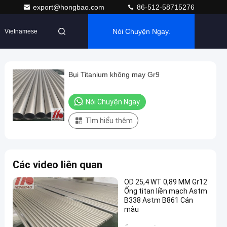
export@hongbao.com
86-512-58715276
Nói Chuyện Ngay.
Vietnamese
Bụi Titanium không may Gr9
Nói Chuyện Ngay.
Tìm hiểu thêm
Các video liên quan
OD 25,4 WT 0,89 MM Gr12
Ống titan liền mạch Astm
B338 Astm B861 Cán
màu