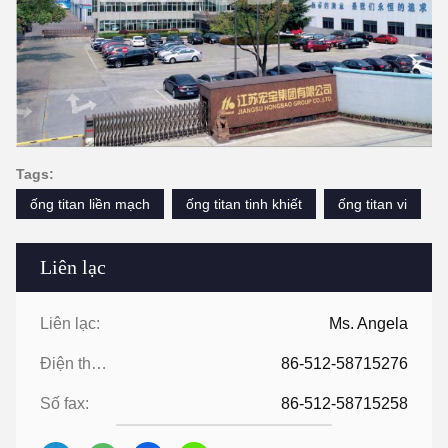
Tags:
ống titan liền mạch
ống titan tinh khiết
ống titan vi
Liên lạc
Liên lạc:
Ms. Angela
Điện thoại:
86-512-58715276
Số fax:
86-512-58715258