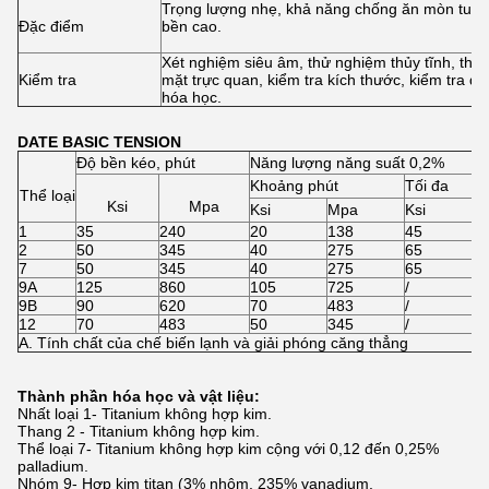
Trọng lượng nhẹ, khả năng chống ăn mòn tuyệt
Đặc điểm
bền cao.
Xét nghiệm siêu âm, thử nghiệm thủy tĩnh, thử
Kiểm tra
mặt trực quan, kiểm tra kích thước, kiểm tra đặ
hóa học.
DATE BASIC TENSION
Độ bền kéo, phút
Năng lượng năng suất 0,2%
Khoảng phút
Tối đa
Thể loại
Ksi
Mpa
Ksi
Mpa
Ksi
1
35
240
20
138
45
2
50
345
40
275
65
7
50
345
40
275
65
9A
125
860
105
725
/
/
9B
90
620
70
483
/
/
12
70
483
50
345
/
/
A. Tính chất của chế biến lạnh và giải phóng căng thẳng
Thành phần hóa học và vật liệu:
Nhất loại 1- Titanium không hợp kim.
Thang 2 - Titanium không hợp kim.
Thể loại 7- Titanium không hợp kim cộng với 0,12 đến 0,25%
palladium.
Nhóm 9- Hợp kim titan (3% nhôm, 235% vanadium.