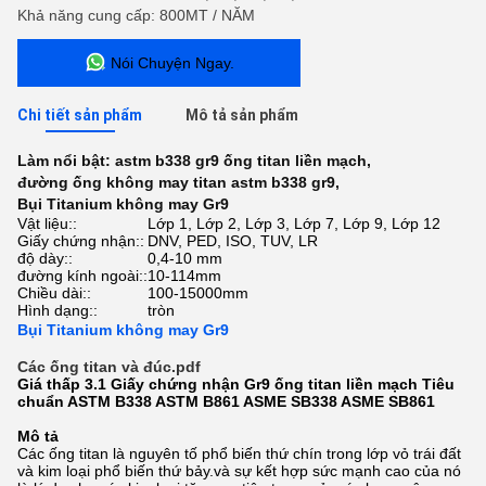
Khả năng cung cấp: 800MT / NĂM
Nói Chuyện Ngay.
Chi tiết sản phẩm
Mô tả sản phẩm
Làm nổi bật:
astm b338 gr9 ống titan liền mạch
,
đường ống không may titan astm b338 gr9
,
Bụi Titanium không may Gr9
Vật liệu::
Lớp 1, Lớp 2, Lớp 3, Lớp 7, Lớp 9, Lớp 12
Giấy chứng nhận::
DNV, PED, ISO, TUV, LR
độ dày::
0,4-10 mm
đường kính ngoài::
10-114mm
Chiều dài::
100-15000mm
Hình dạng::
tròn
Bụi Titanium không may Gr9
Các ống titan và đúc.pdf
Giá thấp 3.1 Giấy chứng nhận Gr9 ống titan liền mạch Tiêu
chuẩn ASTM B338 ASTM B861 ASME SB338 ASME SB861
Mô tả
Các ống titan là nguyên tố phổ biến thứ chín trong lớp vỏ trái đất
và kim loại phổ biến thứ bảy.và sự kết hợp sức mạnh cao của nó