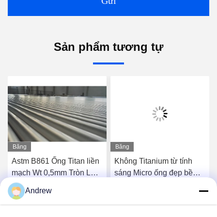
Gửi
Sản phẩm tương tự
Băng
Băng
hình
hình
Astm B861 Ống Titan liền
Không Titanium từ tính
mạch Wt 0,5mm Tròn Lớp
sáng Micro ống đẹp bề
9
mặt cho vòng vòng cổ
Andrew
công trình
Nói Chuyện Ngay.
Nói Chuyện Ngay.