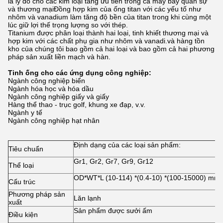
là lý do cho các kim loại tăng ưu tiên trong cả máy bay quân sự
và thương mạiĐồng hợp kim của ống titan với các yếu tố như
nhôm và vanadium làm tăng độ bền của titan trong khi cùng một
lúc giữ lợi thế trọng lượng so với thép.
Titanium được phân loại thành hai loại, tinh khiết thương mại và
hợp kim với các chất phụ gia như nhôm và vanadi.và hàng tồn
kho của chúng tôi bao gồm cả hai loại và bao gồm cả hai phương
pháp sản xuất liền mạch và hàn.
Tinh ống cho các ứng dụng công nghiệp:
Ngành công nghiệp biển
Ngành hóa học và hóa dầu
Ngành công nghiệp giấy và giấy
Hàng thể thao - trục golf, khung xe đạp, v.v.
Ngành y tế
Ngành công nghiệp hạt nhân
Định dạng của các loại sản phẩm:
Tiêu chuẩn
Gr1, Gr2, Gr7, Gr9, Gr12
Thể loại
OD*WT*L (10-114) *(0.4-10) *(100-15000) mm
Cấu trúc
Phương pháp sản
Lăn lạnh
xuất
Sản phẩm được sưởi ấm
Điều kiện