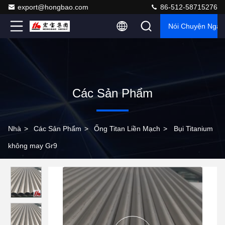
export@hongbao.com
86-512-58715276
Nói Chuyện Ngay
Các Sản Phẩm
Nhà
>
Các Sản Phẩm
>
Ống Titan Liền Mạch
>
Bụi Titanium
không may Gr9