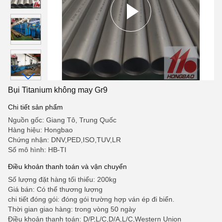
Bụi Titanium không may Gr9
Chi tiết sản phẩm
Nguồn gốc: Giang Tô, Trung Quốc
Hàng hiệu: Hongbao
Chứng nhận: DNV,PED,ISO,TUV,LR
Số mô hình: HB-TI
Điều khoản thanh toán và vận chuyển
Số lượng đặt hàng tối thiểu: 200kg
Giá bán: Có thể thương lượng
chi tiết đóng gói: đóng gói trường hợp ván ép đi biển.
Thời gian giao hàng: trong vòng 50 ngày
Điều khoản thanh toán: D/P,L/C,D/A,L/C,Western Union