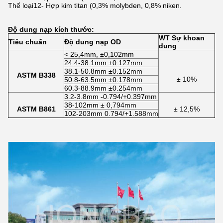
Thể loại12- Hợp kim titan (0,3% molybden, 0,8% niken.
Độ dung nạp kích thước:
WT Sự khoan
Tiêu chuẩn
Độ dung nạp OD
dung
< 25,4mm, ±0,102mm
24.4-38.1mm ±0.127mm
38.1-50.8mm ±0.152mm
ASTM B338
± 10%
50.8-63.5mm ±0.178mm
60.3-88.9mm ±0.254mm
3.2-3.8mm -0.794/+0.397mm
38-102mm ± 0,794mm
ASTM B861
± 12,5%
102-203mm 0.794/+1.588mm