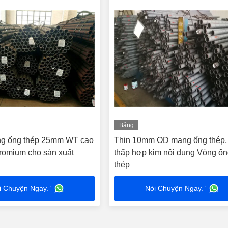
Băng
hình
g ống thép 25mm WT cao
Thin 10mm OD mang ống thép,
romium cho sản xuất
thấp hợp kim nội dung Vòng ố
thép
i Chuyện Ngay. '
Nói Chuyện Ngay. '