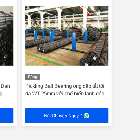
Băng
hình
 Dàn
Pickling Ball Bearing ống dập tắt tối
ng
đa WT 25mm với chế biến lạnh dẻo
Nói Chuyện Ngay. '