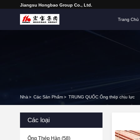
Jiangsu Hongbao Group Co., Ltd.
Trang Chủ
Nhà
>
Các Sản Phẩm
>
TRUNG QUỐC Ống thép chịu lực
Các loại
Ống Thép Hàn
(58)