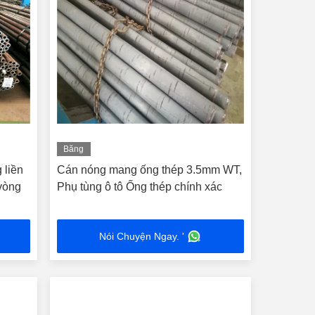
Băng
hình
 liền
Cán nóng mang ống thép 3.5mm WT,
vòng
Phụ tùng ô tô Ống thép chính xác
Nói Chuyện Ngay. '