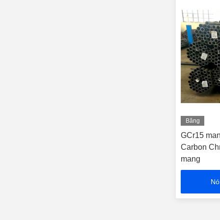
Băng
hình
GCr15 man
Carbon Ch
mang
Nó