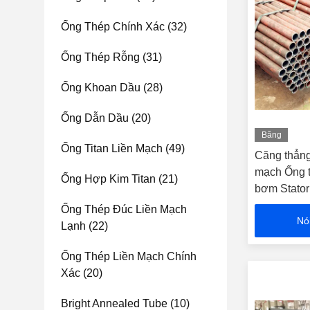
Ống Thép Chính Xác
(32)
Ống Thép Rỗng
(31)
Ống Khoan Dầu
(28)
Ống Dẫn Dầu
(20)
Băng
Ống Titan Liền Mạch
(49)
hình
Căng thẳng
mạch Ống t
Ống Hợp Kim Titan
(21)
bơm Stator
Ống Thép Đúc Liền Mạch
Nó
Lạnh
(22)
Ống Thép Liền Mạch Chính
Xác
(20)
Bright Annealed Tube
(10)