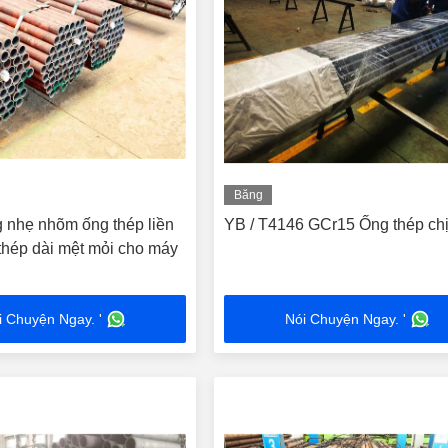
Băng
hình
 nhẹ nhõm ống thép liền
YB / T4146 GCr15 Ống thép chị
hép dài mệt mỏi cho máy
i Chuyện Ngay. '
Nói Chuyện Ngay. '