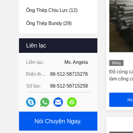
Ống Thép Chịu Lực
(12)
Ống Thép Bundy
(29)
Ống Thép Ô Tô
(12)
Liên lạc
Ống Trao Đổi Nhiệt
(13)
Liên lạc:
Ms. Angela
Băng
hình
Độ cứng ca
Điện thoại:
86-512-58715276
làm công c
Số fax:
86-512-58715258
Nó
Nói Chuyện Ngay.