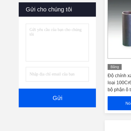
Gửi cho chúng tôi
Băng
hình
Độ chính 
loại 100Cr
bộ phận ô 
Gửi
Nó