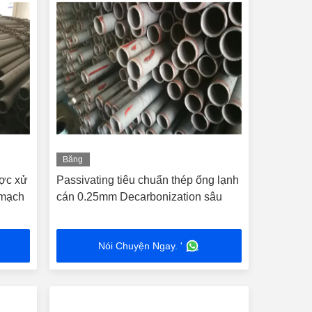
Băng
hình
ược xử
Passivating tiêu chuẩn thép ống lạnh
 mạch
cán 0.25mm Decarbonization sâu
Nói Chuyện Ngay. '