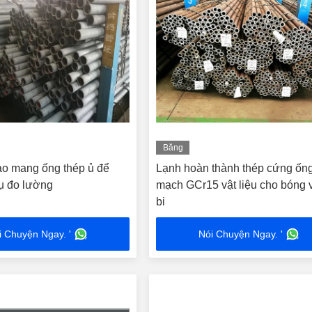
Băng
hình
o mang ống thép ủ để
Lạnh hoàn thành thép cứng ống
ụ đo lường
mạch GCr15 vật liệu cho bóng 
bi
i Chuyện Ngay. '
Nói Chuyện Ngay. '