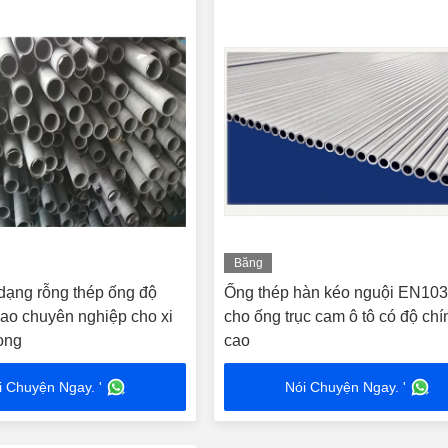
Băng
hình
dạng rỗng thép ống độ
Ống thép hàn kéo nguội EN10
cao chuyên nghiệp cho xi
cho ống trục cam ô tô có độ chí
rong
cao
i Chuyện Ngay. '
Nói Chuyện Ngay. '