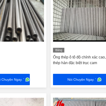
Băng
hình
Ống thép ô tô độ chính xác cao
thép hàn đặc biệt trục cam
i Chuyện Ngay. '
Nói Chuyện Ngay. '