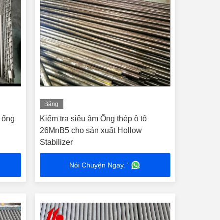
Băng
hình
, ống
Kiểm tra siêu âm Ống thép ô tô
26MnB5 cho sản xuất Hollow
Stabilizer
Nói Chuyện Ngay. '