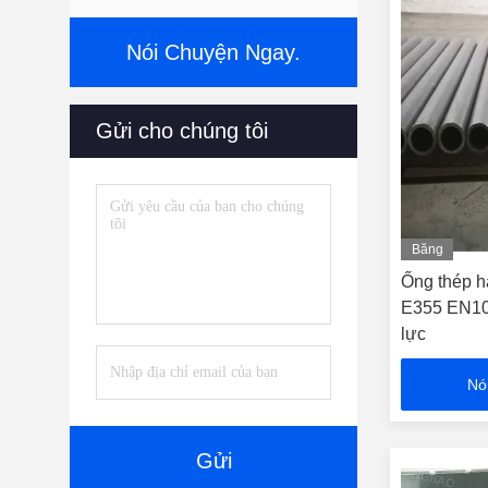
Nói Chuyện Ngay.
Gửi cho chúng tôi
Băng
hình
Ống thép h
E355 EN103
lực
Nó
Gửi