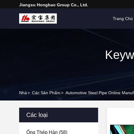
Jiangsu Hongbao Group Co., Ltd.
Trang Chủ
Keywo
Nhà
>
Các Sản Phẩm
>
Automotive Steel Pipe Online Manuf
Các loại
Ống Thép Hàn
(58)