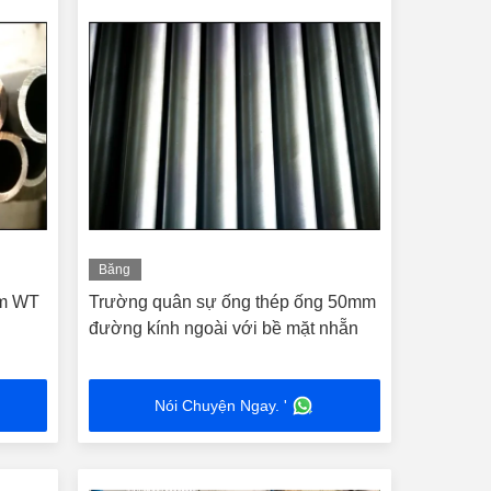
Băng
hình
mm WT
Trường quân sự ống thép ống 50mm
đường kính ngoài với bề mặt nhẵn
Nói Chuyện Ngay. '