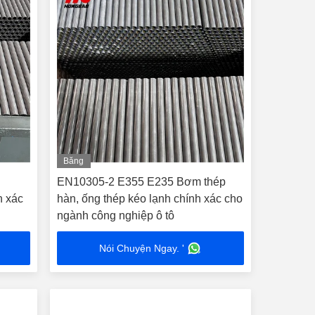
Băng
hình
5
EN10305-2 E355 E235 Bơm thép
h xác
hàn, ống thép kéo lạnh chính xác cho
ngành công nghiệp ô tô
Nói Chuyện Ngay. '