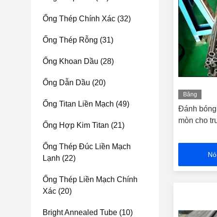
Ống Thép Chính Xác
(32)
Ống Thép Rỗng
(31)
Ống Khoan Dầu
(28)
Ống Dẫn Dầu
(20)
Băng
Ống Titan Liền Mạch
(49)
hình
Đánh bóng 
mòn cho tr
Ống Hợp Kim Titan
(21)
Ống Thép Đúc Liền Mạch
Nó
Lạnh
(22)
Ống Thép Liền Mạch Chính
Xác
(20)
Bright Annealed Tube
(10)