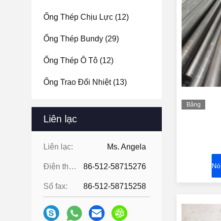
Ống Thép Chịu Lực
(12)
Ống Thép Bundy
(29)
Ống Thép Ô Tô
(12)
Ống Trao Đổi Nhiệt
(13)
Băng
hình
Liên lạc
Liên lạc:
Ms. Angela
Nó
Điện thoại:
86-512-58715276
Số fax:
86-512-58715258