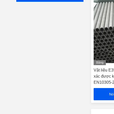
Băng
hình
Vật liệu E
xác được 
EN10305-2 
Nó