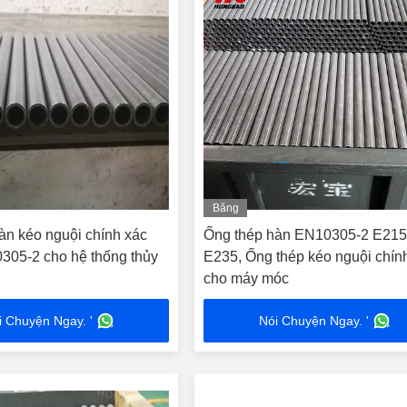
Băng
hình
àn kéo nguội chính xác
Ống thép hàn EN10305-2 E21
05-2 cho hệ thống thủy
E235, Ống thép kéo nguội chín
cho máy móc
i Chuyện Ngay. '
Nói Chuyện Ngay. '