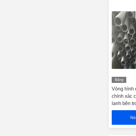
Băng
hình
Vòng hình 
chính xác 
lanh bên t
Nó