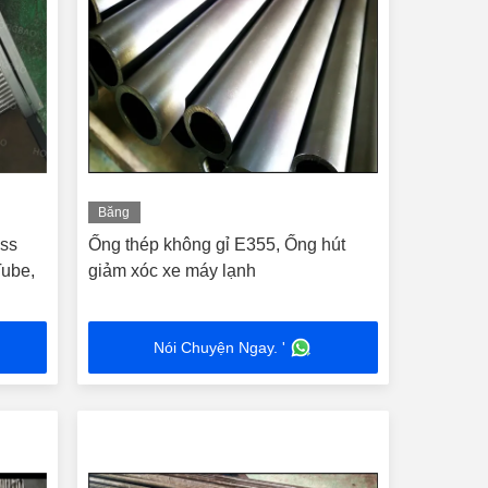
Băng
hình
Ống thép không gỉ E355, Ống hút
Tube,
giảm xóc xe máy lạnh
Nói Chuyện Ngay. '