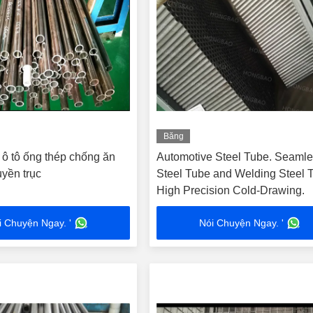
Băng
hình
ô tô ống thép chống ăn
Automotive Steel Tube. Seamless
uyền trục
Steel Tube and Welding Steel 
High Precision Cold-Drawing.
i Chuyện Ngay. '
Nói Chuyện Ngay. '