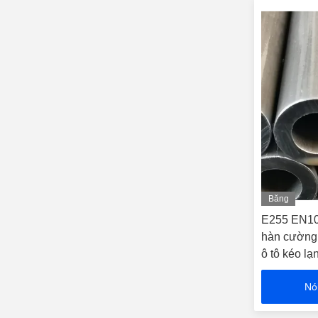
Băng
hình
E255 EN10
hàn cường 
ô tô kéo lạ
Nó