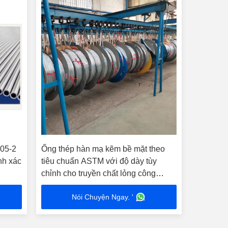
305-2
Ống thép hàn mạ kẽm bề mặt theo
nh xác
tiêu chuẩn ASTM với độ dày tùy
chỉnh cho truyền chất lỏng công
nghiệp
Nói Chuyện Ngay. '