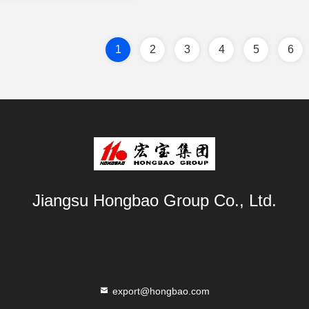
1
2
3
4
5
6
Jiangsu Hongbao Group Co., Ltd.
export@hongbao.com