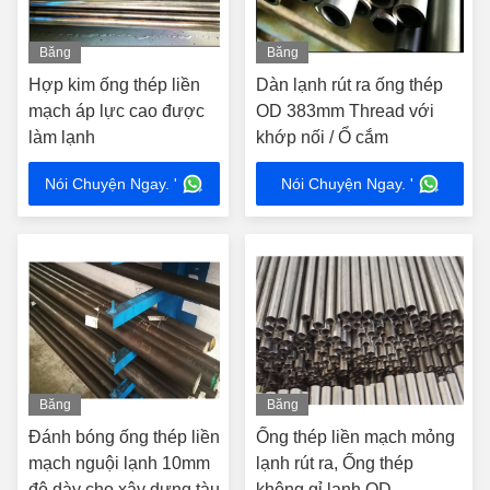
Băng
Băng
hình
hình
Hợp kim ống thép liền
Dàn lạnh rút ra ống thép
mạch áp lực cao được
OD 383mm Thread với
làm lạnh
khớp nối / Ổ cắm
Nói Chuyện Ngay. '
Nói Chuyện Ngay. '
Băng
Băng
hình
hình
Đánh bóng ống thép liền
Ống thép liền mạch mỏng
mạch nguội lạnh 10mm
lạnh rút ra, Ống thép
độ dày cho xây dựng tàu
không gỉ lạnh OD