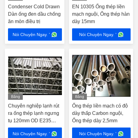
hình
hình
Condenser Cold Drawn
EN 10305 Ống thép liền
Dàn ống đen dầu chống
mạch nguội, Ống thép hàn
ăn mòn điều trị
dày 15mm
Nói Chuyện Ngay. '
Nói Chuyện Ngay. '
Băng
Băng
hình
hình
Chuyên nghiệp lạnh rút
Ống thép liền mạch có độ
ra ống thép lạnh ngưng
dày thấp Carbon nguội,
tụ 120mm OD E235
Ống thép dày 2,5mm
E355
Nói Chuyện Ngay. '
Nói Chuyện Ngay. '