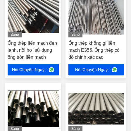
Băng
Băng
hình
hình
Ống thép liền mạch đen
Ống thép không gỉ liền
lạnh, nồi hơi sử dụng
mạch E355, Ống thép có
ống tròn liền mạch
độ chính xác cao
Nói Chuyện Ngay. '
Nói Chuyện Ngay. '
Băng
Băng