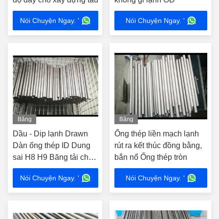
Nói Chuyện Ngay. '
Nói Chuyện Ngay. '
Băng
Băng
hình
hình
Dầu - Dip lạnh Drawn
Ống thép liền mạch lạnh
Dàn ống thép ID Dung
rút ra kết thúc đồng bằng,
sai H8 H9 Băng tải chất
bắn nổ Ống thép tròn
lỏng
Nói Chuyện Ngay. '
Nói Chuyện Ngay. '