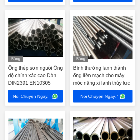
Băng
Băng
hình
hình
Ống thép sơn nguội Ống
Bình thường lạnh thành
độ chính xác cao Dàn
ống liền mạch cho máy
DIN2391 EN10305
móc nặng xi lanh thủy lực
Nói Chuyện Ngay. '
Nói Chuyện Ngay. '