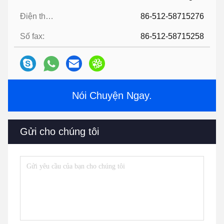
Điện thoại:
86-512-58715276
Số fax:
86-512-58715258
Nói Chuyện Ngay.
Gửi cho chúng tôi