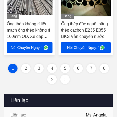
Băng
Băng
hình
hình
Ống thép không rỉ liền
Ống thép đúc nguội bằng
mạch ống thép không rỉ
thép cacbon E235 E355
160mm OD, Xe đạp
BKS Vận chuyển nước
chính xác ống thép
Nói Chuyện Ngay. '
Nói Chuyện Ngay. '
1
2
3
4
5
6
7
8
Liên lạc
Liên lạc:
Ms. Angela